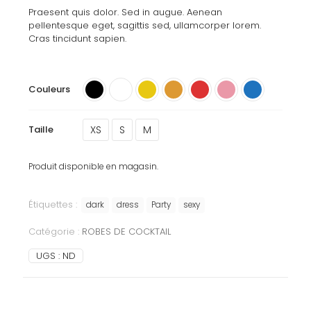
Praesent quis dolor. Sed in augue. Aenean
pellentesque eget, sagittis sed, ullamcorper lorem.
Cras tincidunt sapien.
Couleurs
XS
S
M
Taille
Produit disponible en magasin.
Étiquettes :
dark
dress
Party
sexy
Catégorie :
ROBES DE COCKTAIL
UGS :
ND