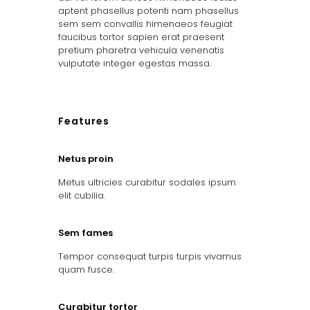
aptent phasellus potenti nam phasellus
sem sem convallis himenaeos feugiat
faucibus tortor sapien erat praesent
pretium pharetra vehicula venenatis
vulputate integer egestas massa.
Features
Netus proin
Metus ultricies curabitur sodales ipsum
elit cubilia.
Sem fames
Tempor consequat turpis turpis vivamus
quam fusce.
Curabitur tortor