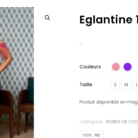
Eglantine 
…
Couleurs
Taille
S
M
L
Produit disponible en mag
Catégorie :
ROBES DE COC
UGS :
ND