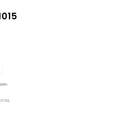
1015
asin.
KTAIL