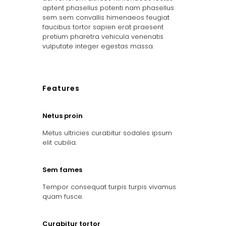
aptent phasellus potenti nam phasellus
sem sem convallis himenaeos feugiat
faucibus tortor sapien erat praesent
pretium pharetra vehicula venenatis
vulputate integer egestas massa.
Features
Netus proin
Metus ultricies curabitur sodales ipsum
elit cubilia.
Sem fames
Tempor consequat turpis turpis vivamus
quam fusce.
Curabitur tortor