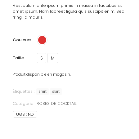
Vestibulum ante ipsum primis in massa in faucibus sit
amet ipsum. Nam laoreet ligula quis suscipit enim. Sed
fringilla mauris.
Couleurs
S
M
Taille
Produit disponible en magasin.
Étiquettes :
shirt
skirt
Catégorie :
ROBES DE COCKTAIL
UGS :
ND