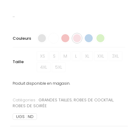
…
Couleurs
XS
S
M
L
XL
XXL
3XL
Taille
4XL
5XL
Produit disponible en magasin.
Catégories :
GRANDES TAILLES
,
ROBES DE COCKTAIL
,
ROBES DE SOIRÉE
UGS :
ND