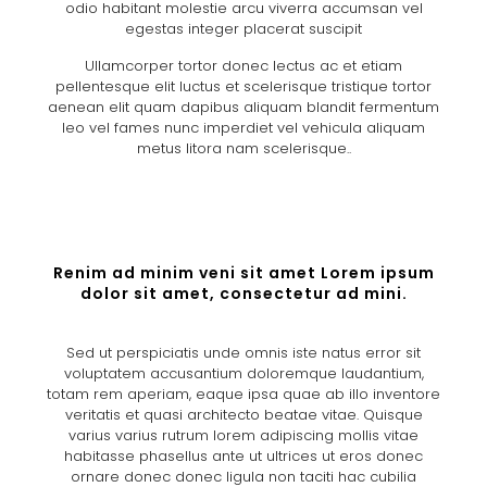
odio habitant molestie arcu viverra accumsan vel
egestas integer placerat suscipit
Ullamcorper tortor donec lectus ac et etiam
pellentesque elit luctus et scelerisque tristique tortor
aenean elit quam dapibus aliquam blandit fermentum
leo vel fames nunc imperdiet vel vehicula aliquam
metus litora nam scelerisque..
Renim ad minim veni sit amet Lorem ipsum
dolor sit amet, consectetur ad mini.
Sed ut perspiciatis unde omnis iste natus error sit
voluptatem accusantium doloremque laudantium,
totam rem aperiam, eaque ipsa quae ab illo inventore
veritatis et quasi architecto beatae vitae. Quisque
varius varius rutrum lorem adipiscing mollis vitae
habitasse phasellus ante ut ultrices ut eros donec
ornare donec donec ligula non taciti hac cubilia